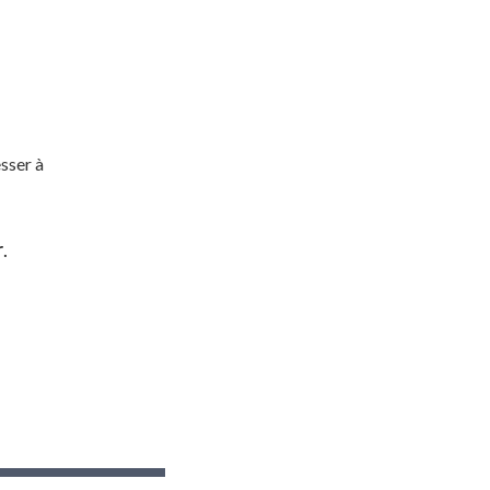
sser à
r
.