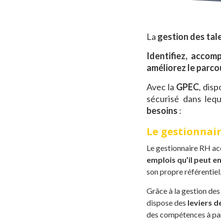
La
gestion des tal
Identifiez, accomp
améliorez le parco
Avec la
GPEC
, dis
sécurisé dans leq
besoins
:
Le gestionnair
Le gestionnaire RH a
emplois qu’il peut 
son propre référentiel
Grâce à la gestion des 
dispose des
leviers d
des compétences à part