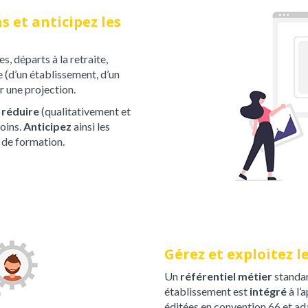
s et anticipez les
, départs à la retraite,
(d’un établissement, d’un
ur une projection.
e
réduire
(qualitativement et
oins.
Anticipez
ainsi les
s de formation.
Gérez et exploitez l
Un
référentiel métier
standar
établissement est
intégré
à l’
éditées en convention 66 et a