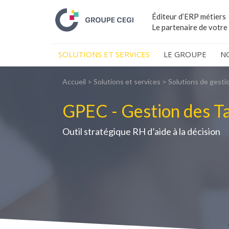
Éditeur d’ERP métiers
Le partenaire de votre
SOLUTIONS ET SERVICES
LE GROUPE
N
Accueil
>
Solutions et services
>
Solutions de gesti
GPEC - Gestion des T
Outil stratégique RH d’aide à la décision