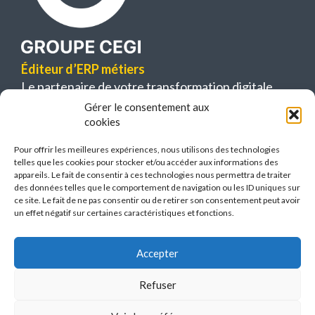
Éditeur d’ERP métiers
Le partenaire de votre transformation digitale
Gérer le consentement aux
63 bis, boulevard Bessières
cookies
75017 Paris
Pour offrir les meilleures expériences, nous utilisons des technologies
telles que les cookies pour stocker et/ou accéder aux informations des
appareils. Le fait de consentir à ces technologies nous permettra de traiter
des données telles que le comportement de navigation ou les ID uniques sur
ce site. Le fait de ne pas consentir ou de retirer son consentement peut avoir
un effet négatif sur certaines caractéristiques et fonctions.
Contactez-nous
L’actualité
Espace client
Accepter
Plan du site
Mentions légales
Refuser