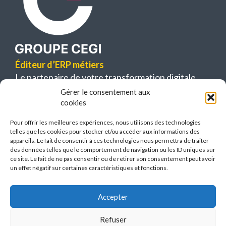
Éditeur d’ERP métiers
Le partenaire de votre transformation digitale
Gérer le consentement aux
63 bis, boulevard Bessières
cookies
75017 Paris
Pour offrir les meilleures expériences, nous utilisons des technologies
telles que les cookies pour stocker et/ou accéder aux informations des
appareils. Le fait de consentir à ces technologies nous permettra de traiter
des données telles que le comportement de navigation ou les ID uniques sur
ce site. Le fait de ne pas consentir ou de retirer son consentement peut avoir
un effet négatif sur certaines caractéristiques et fonctions.
Contactez-nous
L’actualité
Espace client
Accepter
Plan du site
Mentions légales
Refuser