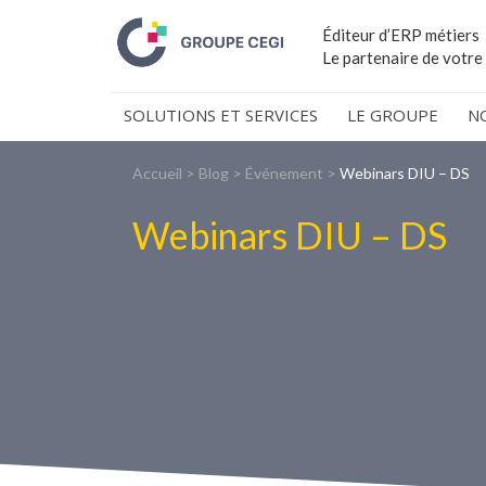
Éditeur d’ERP métiers
Le partenaire de votre
SOLUTIONS ET SERVICES
LE GROUPE
N
Accueil
>
Blog
>
Événement
>
Webinars DIU – DS
Webinars DIU – DS