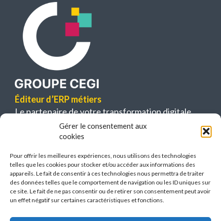
Éditeur d’ERP métiers
Le partenaire de votre transformation digitale
Gérer le consentement aux
63 bis, boulevard Bessières
cookies
75017 Paris
Pour offrir les meilleures expériences, nous utilisons des technologies
telles que les cookies pour stocker et/ou accéder aux informations des
appareils. Le fait de consentir à ces technologies nous permettra de traiter
des données telles que le comportement de navigation ou les ID uniques sur
ce site. Le fait de ne pas consentir ou de retirer son consentement peut avoir
un effet négatif sur certaines caractéristiques et fonctions.